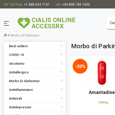
CIALIS ONLINE
ACCESSRX
>
Morbo di Parkinson
Morbo di Parki
Best-sellers
COVID-19
Alcolismo
-20%
Antiallergico
Morbo Di Alzheimer
Antinfiammatori
Amantadine
Antivirali
100mg
Antidepressivi