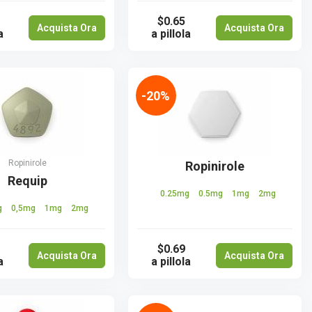
$0.65
Acquista Ora
Acquista Ora
a
a pillola
-20%
Ropinirole
Ropinirole
Requip
0.25mg
0.5mg
1mg
2mg
g
0,5mg
1mg
2mg
$0.69
Acquista Ora
Acquista Ora
a
a pillola