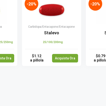
-20%
-20%
pa
Carbidopa/Entacapone/Entacapone
Stalevo
25/250mg
25/100/200mg
$1.12
$0.79
sta Ora
Acquista Ora
a pillola
a pillol