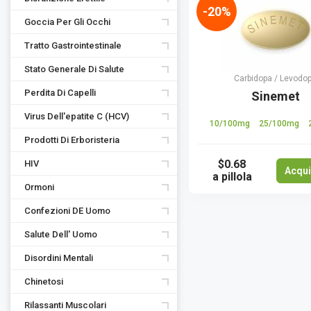
-20%
Goccia Per Gli Occhi
Tratto Gastrointestinale
Stato Generale Di Salute
Carbidopa / Levodo
Perdita Di Capelli
Sinemet
Virus Dell'epatite C (HCV)
10/100mg
25/100mg
Prodotti Di Erboristeria
$0.68
HIV
Acqui
a pillola
Ormoni
Confezioni DE Uomo
Salute Dell' Uomo
Disordini Mentali
Chinetosi
Rilassanti Muscolari