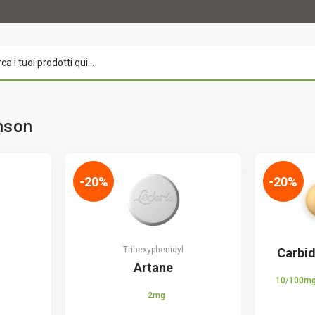
nson
-20%
-20%
Trihexyphenidyl
Carbi
Artane
10/100m
2mg