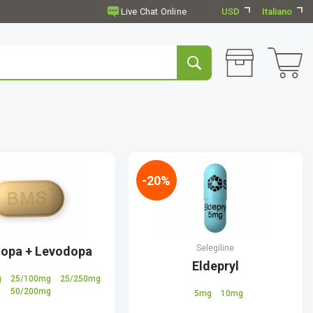
USD
Italiano
-20%
Selegiline
dopa + Levodopa
Eldepryl
g
25/100mg
25/250mg
50/200mg
5mg
10mg