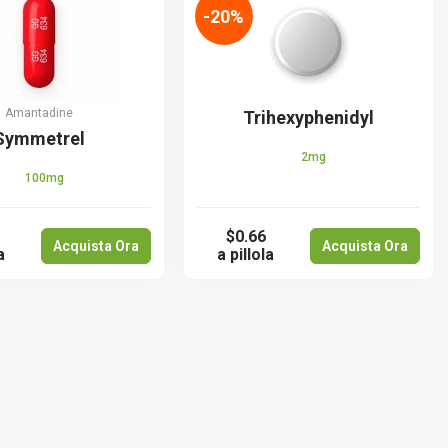
-20%
Amantadine
Trihexyphenidyl
Symmetrel
2mg
100mg
$0.66
Acquista Ora
Acquista Ora
a
a pillola