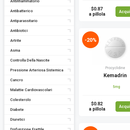
Antinfiammatorio
$0.87
Antibatterico
Acqui
a pillola
Antiparassitario
Antibiotici
-20%
Artrite
Asma
Controlla Della Nascite
Procyclidine
Pressione Arteriosa Sistemica
Kemadrin
Сancro
5mg
Malattie Cardiovascolari
Colesterolo
$0.82
Acqui
a pillola
Diabete
Diuretici
Disfunzione Erettile