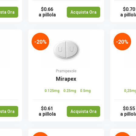
$0.66
$0.70
sta Ora
Acquista Ora
a pillola
a pillol
-20%
-20%
Pramipexole
Mirapex
0.125mg
0.25mg
0.5mg
0,25m
$0.61
$0.55
sta Ora
Acquista Ora
a pillola
a pillol