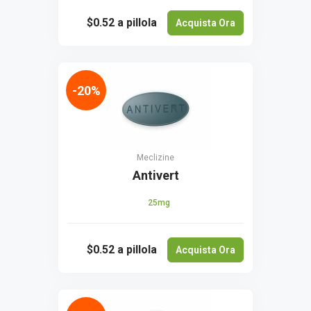
$0.52
a pillola
Acquista Ora
-20%
Meclizine
Antivert
25mg
$0.52
a pillola
Acquista Ora