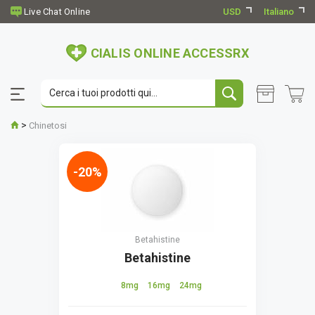
USD
Italiano
CIALIS ONLINE ACCESSRX
>
Chinetosi
-20%
Betahistine
Betahistine
8mg
16mg
24mg