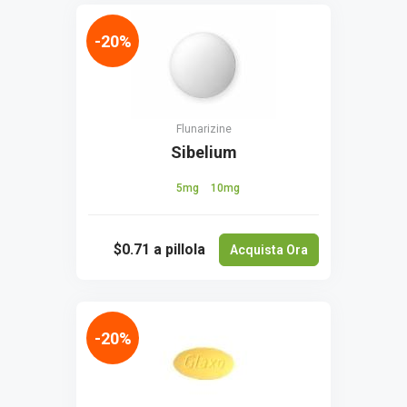
-20%
Flunarizine
Sibelium
5mg
10mg
$0.71
a pillola
Acquista Ora
-20%