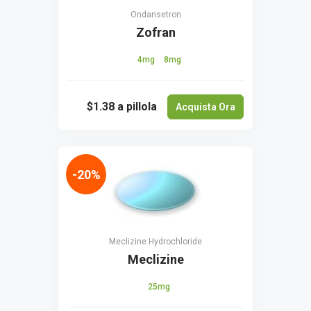
Ondansetron
Zofran
4mg
8mg
$1.38
a pillola
Acquista Ora
-20%
Meclizine Hydrochloride
Meclizine
25mg