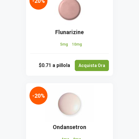
-20%
Flunarizine
5mg
10mg
$0.71
a pillola
Acquista Ora
-20%
Ondansetron