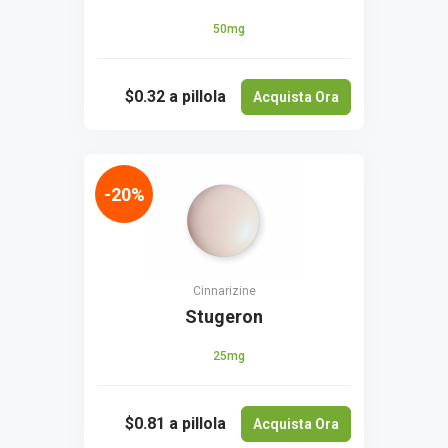
50mg
$0.32
a pillola
Acquista Ora
-20%
Cinnarizine
Stugeron
25mg
$0.81
a pillola
Acquista Ora