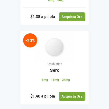
4mg
8mg
$1.38
a pillola
Acquista Ora
-20%
Betahistine
Serc
8mg
16mg
24mg
$1.40
a pillola
Acquista Ora