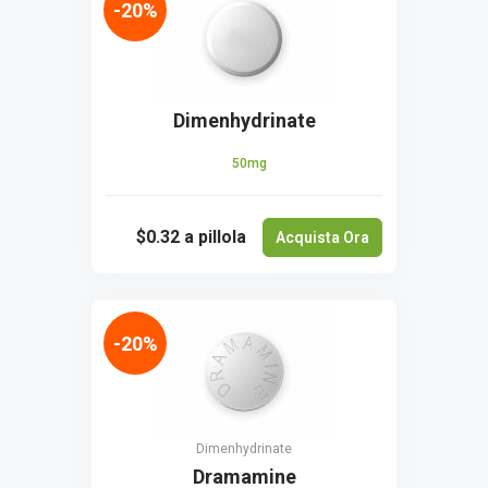
-20%
Dimenhydrinate
50mg
$0.32
a pillola
Acquista Ora
-20%
Dimenhydrinate
Dramamine