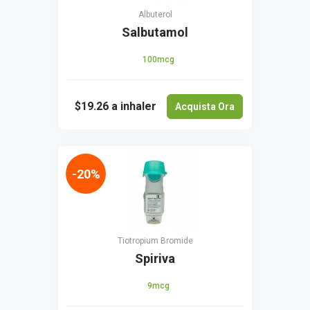
Albuterol
Salbutamol
100mcg
$19.26
a inhaler
Acquista Ora
-20%
Tiotropium Bromide
Spiriva
9mcg