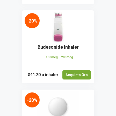
-20%
Budesonide Inhaler
100mcg
200mcg
$41.20
a inhaler
Acquista Ora
-20%