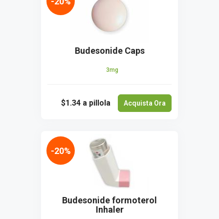
-20%
Budesonide Caps
3mg
$1.34
a pillola
Acquista Ora
-20%
Budesonide formoterol
Inhaler