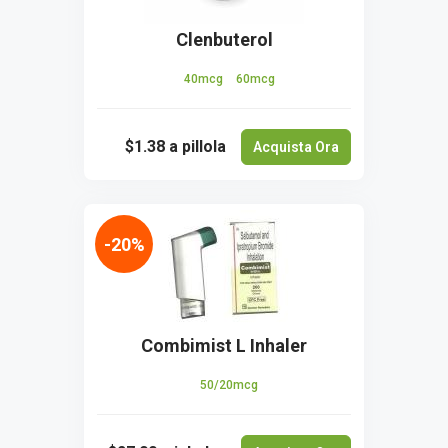
Clenbuterol
40mcg
60mcg
$1.38
a pillola
Acquista Ora
-20%
Combimist L Inhaler
50/20mcg