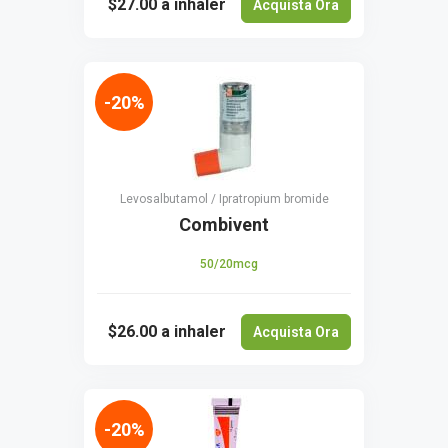
$27.00
a inhaler
Acquista Ora
-20%
Levosalbutamol / Ipratropium bromide
Combivent
50/20mcg
$26.00
a inhaler
Acquista Ora
-20%