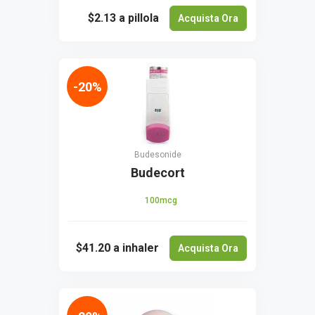
$2.13
a pillola
Acquista Ora
-20%
Budesonide
Budecort
100mcg
$41.20
a inhaler
Acquista Ora