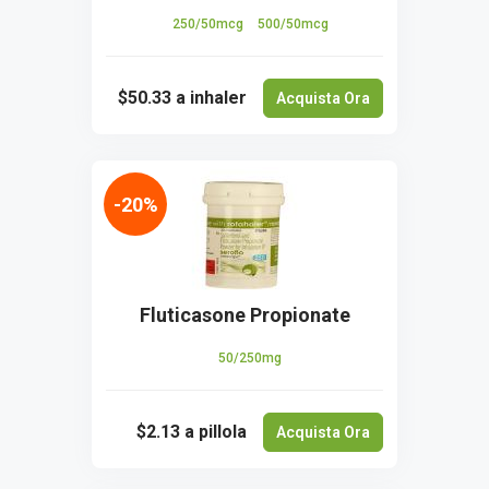
250/50mcg
500/50mcg
$50.33
a inhaler
Acquista Ora
-20%
Fluticasone Propionate
50/250mg
$2.13
a pillola
Acquista Ora