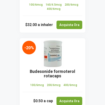
100/6mcg
160/4.5mcg
200/6mcg
400/6mcg
$32.00
a inhaler
Acquista Ora
-20%
Budesonide formoterol
rotacaps
100/6mcg
200/6mcg
400/6mcg
$0.50
a cap
Acquista Ora