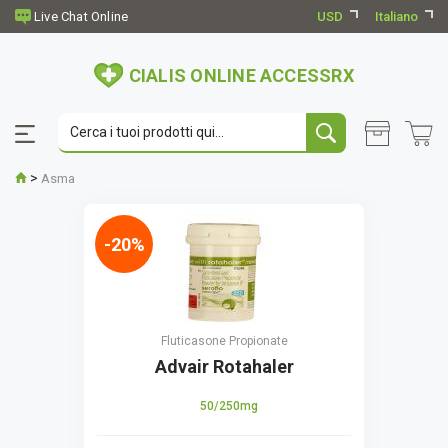
USD
Italiano
CIALIS ONLINE ACCESSRX
>
Asma
-20%
Fluticasone Propionate
Advair Rotahaler
50/250mg