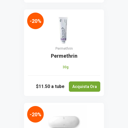
-20%
Permethrin
Permethrin
30g
$11.50
a tube
Acquista Ora
-20%