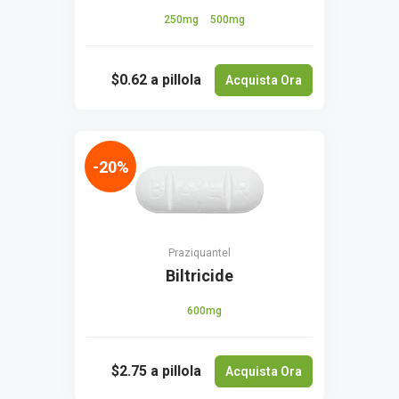
250mg
500mg
$0.62
a pillola
Acquista Ora
-20%
Praziquantel
Biltricide
600mg
$2.75
a pillola
Acquista Ora