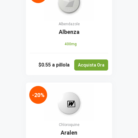
Albendazole
Albenza
400mg
$0.55
a pillola
Acquista Ora
-20%
Chloroquine
Aralen