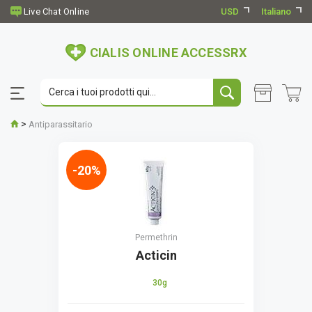
USD
Italiano
CIALIS ONLINE ACCESSRX
>
Antiparassitario
-20%
Permethrin
Acticin
30g