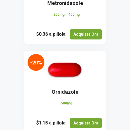
Metronidazole
200mg
400mg
$0.36
a pillola
Acquista Ora
-20%
Ornidazole
500mg
$1.15
a pillola
Acquista Ora