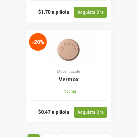
$1.70
a pillola
Acquista Ora
-20%
Mebendazole
Vermox
100mg
$0.47
a pillola
Acquista Ora