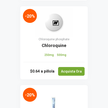
-20%
Chloroquine phosphate
Chloroquine
250mg
500mg
$0.64
a pillola
Acquista Ora
-20%