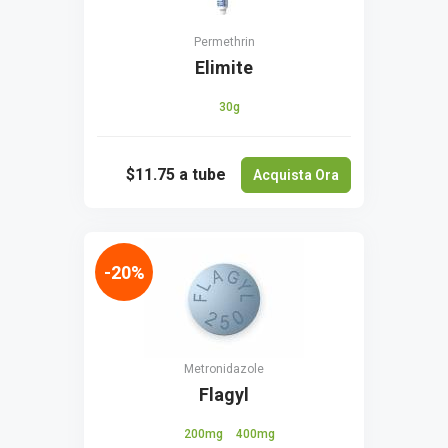
Permethrin
Elimite
30g
$11.75
a tube
Acquista Ora
-20%
Metronidazole
Flagyl
200mg
400mg