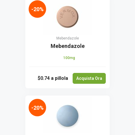
-20%
Mebendazole
Mebendazole
100mg
$0.74
a pillola
Acquista Ora
-20%