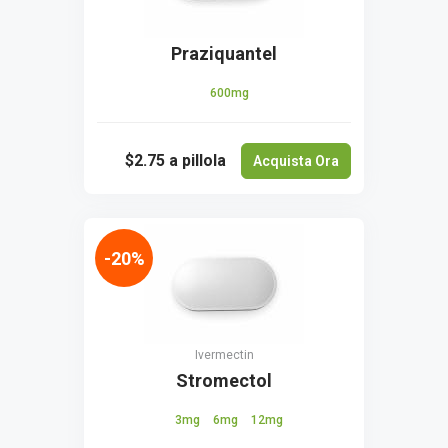
Praziquantel
600mg
$2.75
a pillola
Acquista Ora
-20%
Ivermectin
Stromectol
3mg
6mg
12mg