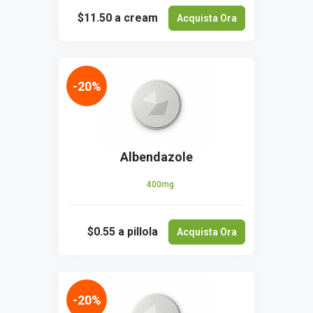
$11.50
a cream
Acquista Ora
-20%
Albendazole
400mg
$0.55
a pillola
Acquista Ora
-20%