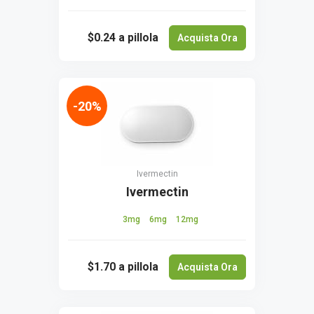
$0.24
a pillola
Acquista Ora
-20%
Ivermectin
Ivermectin
3mg
6mg
12mg
$1.70
a pillola
Acquista Ora