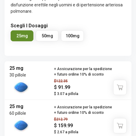
disfunzione erettile negli uomini e di ipertensione arteriosa
polmonare.
Scegli I Dosaggi
25mg
50mg
100mg
25 mg
+ Assicurazione per la spedizione
+ futuro ordine 10% di sconto
30 pillole
$122.35
$ 91.99
$ 3.07 a pillola
25 mg
+ Assicurazione per la spedizione
+ futuro ordine 10% di sconto
60 pillole
$212.79
$ 159.99
$ 2.67 a pillola