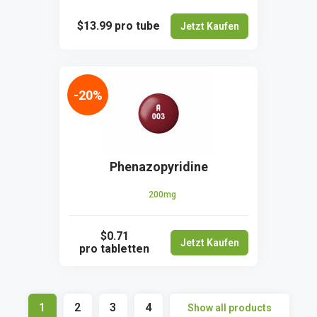
$13.99
pro tube
Jetzt Kaufen
-20%
Phenazopyridine
200mg
$0.71
Jetzt Kaufen
pro tabletten
1
2
3
4
Show all products