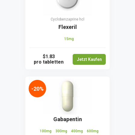
Сyclobenzaprine hcl
Flexeril
15mg
$1.83
Jetzt Kaufen
pro tabletten
-20%
Gabapentin
100mg
300mg
400mg
600mg