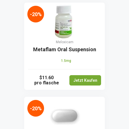
-20%
Meloxicam
Metaflam Oral Suspension
1.5mg
$11.60
Jetzt Kaufen
pro flasche
-20%