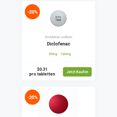
-20%
Diclofenac sodium
Diclofenac
50mg
100mg
$0.31
Jetzt Kaufen
pro tabletten
-20%