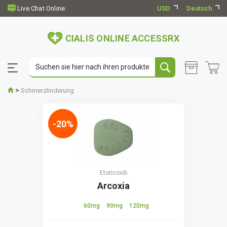
USD
Deutsch
CIALIS ONLINE ACCESSRX
>
Schmerzlinderung
-20%
Etoricoxib
Arcoxia
60mg
90mg
120mg