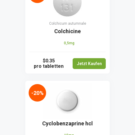
Colchicum autumnale
Colchicine
0,5mg
$0.35
Jetzt Kaufen
pro tabletten
-20%
Cyclobenzaprine hcl