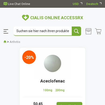
USD
Deutsch
CIALIS ONLINE ACCESSRX
>
Arthritis
-20%
Aceclofenac
100mg
200mg
$0.45