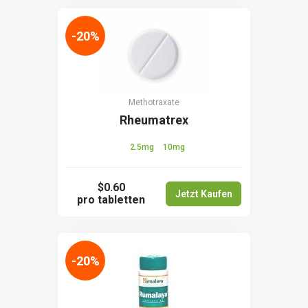
-20%
Methotraxate
Rheumatrex
2.5mg
10mg
$0.60
Jetzt Kaufen
pro tabletten
-20%