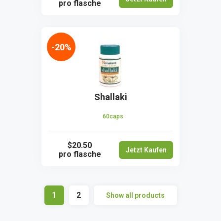
pro flasche
-20%
Shallaki
60caps
$20.50
Jetzt Kaufen
pro flasche
1
2
Show all products