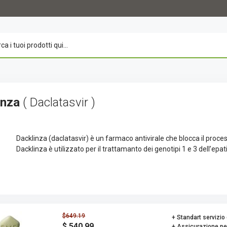
inza
( Daclatasvir )
Dacklinza (daclatasvir) è un farmaco antivirale che blocca il proces
Dacklinza è utilizzato per il trattamanto dei genotipi 1 e 3 dell’epati
$649.19
+ Standart servizio 
$ 540.99
+ Assicurazione pe