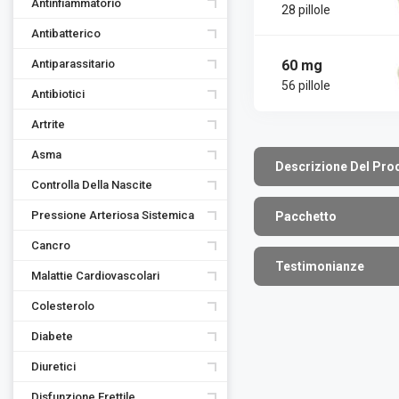
Antinfiammatorio
28 pillole
Antibatterico
60 mg
Antiparassitario
56 pillole
Antibiotici
Artrite
Asma
Descrizione Del Pro
Controlla Della Nascite
Pressione Arteriosa Sistemica
Pacchetto
Сancro
Testimonianze
Malattie Cardiovascolari
Colesterolo
Diabete
Diuretici
Disfunzione Erettile