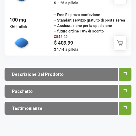
$ 1.26 a pillola
+ Free Ed prova confezione
100 mg
+ Standart servizio gratuito di posta aerea
+ Assicurazione per la spedizione
360 pillole
+ futuro ordine 10% di sconto
$545.29
$ 409.99
$ 1.14 a pillola
Descrizione Del Prodotto
Pacchetto
Testimonianze