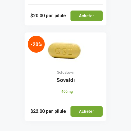
$20.00
par pilule
Acheter
-20%
Sofosbuvir
Sovaldi
400mg
$22.00
par pilule
Acheter