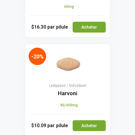
60mg
$16.30
par pilule
Acheter
-20%
Ledipasvir / Sofosbuvir
Harvoni
90/400mg
$10.09
par pilule
Acheter