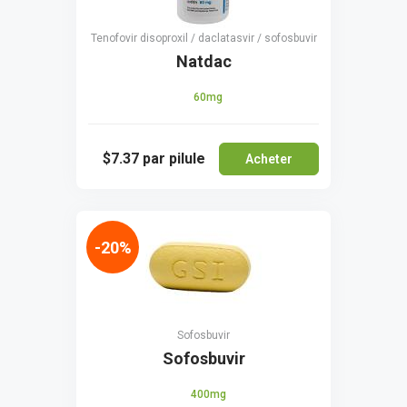
Tenofovir disoproxil / daclatasvir / sofosbuvir
Natdac
60mg
$7.37
par pilule
Acheter
-20%
Sofosbuvir
Sofosbuvir
400mg