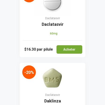
Daclatasvir
Daclatasvir
60mg
$16.30
par pilule
Acheter
-20%
Daclatasvir
Daklinza