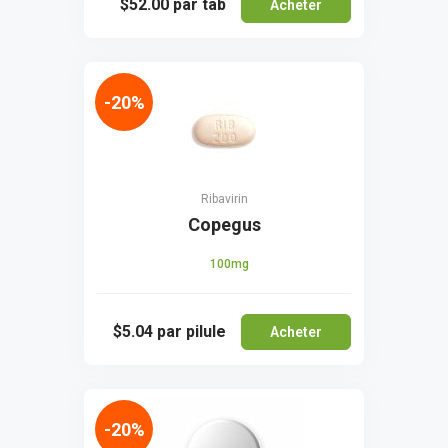
$52.00
par tab
Acheter
-20%
Ribavirin
Copegus
100mg
$5.04
par pilule
Acheter
-20%