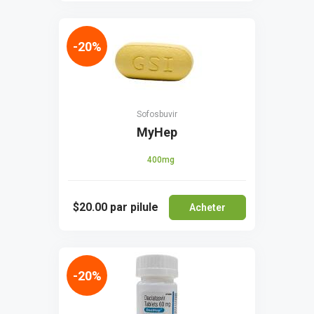
-20%
Sofosbuvir
MyHep
400mg
$20.00
par pilule
Acheter
-20%