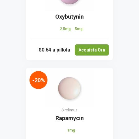
Oxybutynin
2.5mg
5mg
$0.64
a pillola
Acquista Ora
-20%
Sirolimus
Rapamycin
1mg