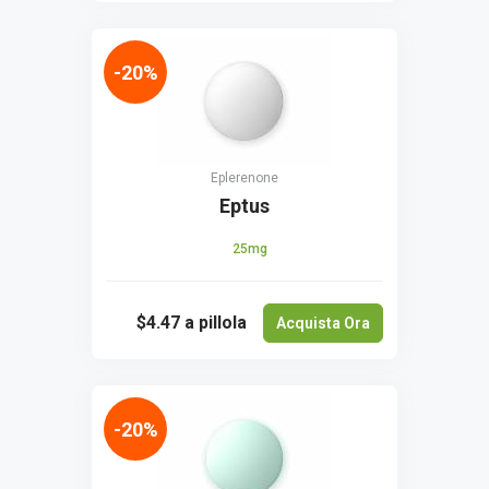
-20%
Eplerenone
Eptus
25mg
$4.47
a pillola
Acquista Ora
-20%