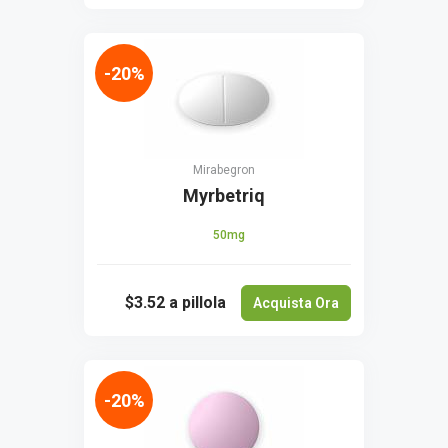
-20%
Mirabegron
Myrbetriq
50mg
$3.52
a pillola
Acquista Ora
-20%