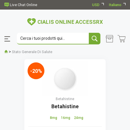
USD
Italiano
CIALIS ONLINE ACCESSRX
>
Stato Generale Di Salute
-20%
Betahistine
Betahistine
8mg
16mg
24mg