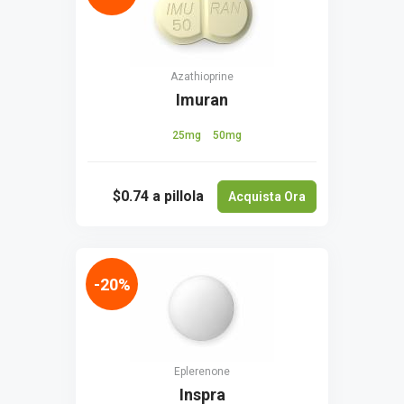
Azathioprine
Imuran
25mg
50mg
$0.74
a pillola
Acquista Ora
-20%
Eplerenone
Inspra