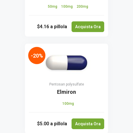
50mg
100mg
200mg
$4.16
a pillola
Acquista Ora
-20%
Pentosan polysulfate
Elmiron
100mg
$5.00
a pillola
Acquista Ora