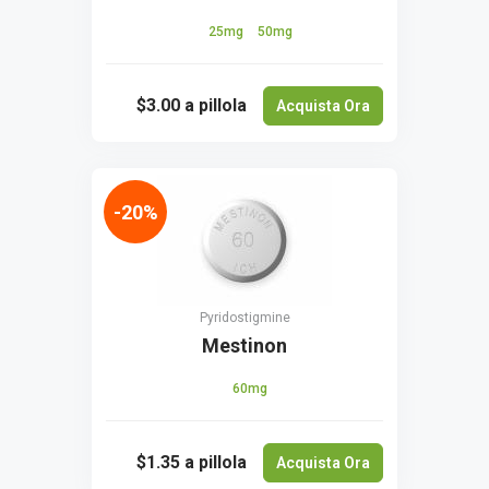
25mg
50mg
$3.00
a pillola
Acquista Ora
-20%
Pyridostigmine
Mestinon
60mg
$1.35
a pillola
Acquista Ora