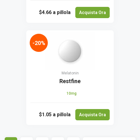
$4.66
a pillola
Acquista Ora
-20%
Melatonin
Restfine
10mg
$1.05
a pillola
Acquista Ora