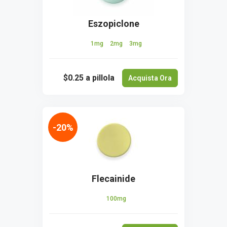
Eszopiclone
1mg
2mg
3mg
$0.25
a pillola
Acquista Ora
-20%
Flecainide
100mg