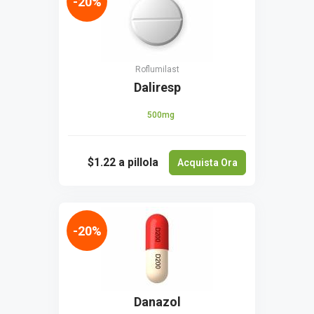
-20%
Roflumilast
Daliresp
500mg
$1.22
a pillola
Acquista Ora
-20%
Danazol