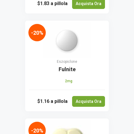
$1.83
a pillola
Acquista Ora
-20%
Eszopiclone
Fulnite
2mg
$1.16
a pillola
Acquista Ora
-20%