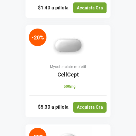
$1.40
a pillola
Acquista Ora
-20%
Mycofenolate mofetil
CellCept
500mg
$5.30
a pillola
Acquista Ora