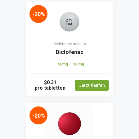
-20%
Diclofenac sodium
Diclofenac
50mg
100mg
$0.31
Jetzt Kaufen
pro tabletten
-20%