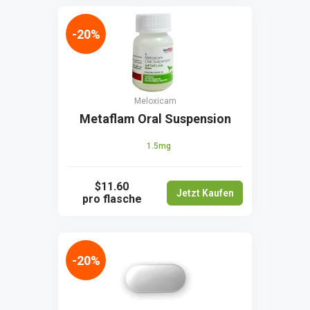
-20%
Meloxicam
Metaflam Oral Suspension
1.5mg
$11.60
Jetzt Kaufen
pro flasche
-20%