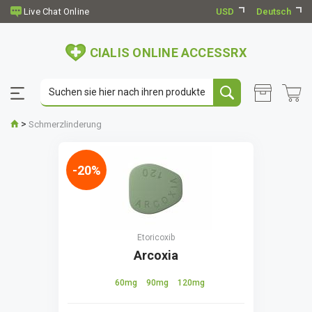
USD
Deutsch
CIALIS ONLINE ACCESSRX
>
Schmerzlinderung
-20%
Etoricoxib
Arcoxia
60mg
90mg
120mg