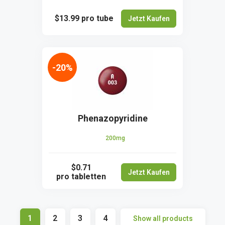
$13.99
pro tube
Jetzt Kaufen
-20%
Phenazopyridine
200mg
$0.71
Jetzt Kaufen
pro tabletten
1
2
3
4
Show all products