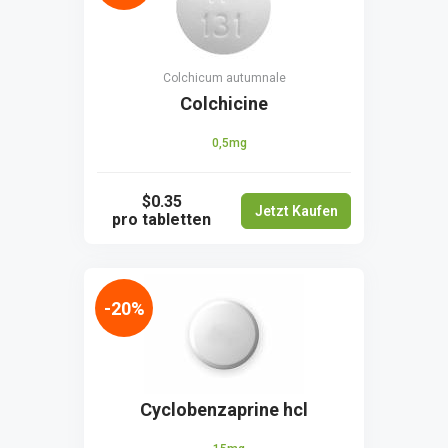
Colchicum autumnale
Colchicine
0,5mg
$0.35
Jetzt Kaufen
pro tabletten
-20%
Cyclobenzaprine hcl