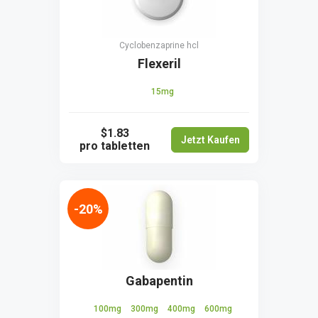
Сyclobenzaprine hcl
Flexeril
15mg
$1.83
Jetzt Kaufen
pro tabletten
-20%
Gabapentin
100mg
300mg
400mg
600mg