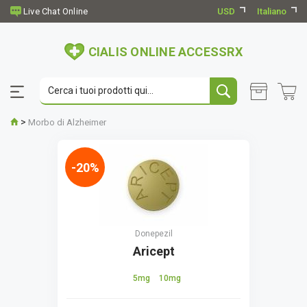
USD
Italiano
CIALIS ONLINE ACCESSRX
>
Morbo di Alzheimer
-20%
Donepezil
Aricept
5mg
10mg