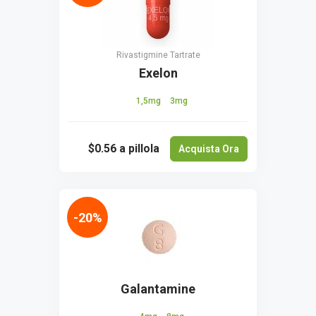
Rivastigmine Tartrate
Exelon
1,5mg
3mg
$0.56
a pillola
Acquista Ora
-20%
Galantamine