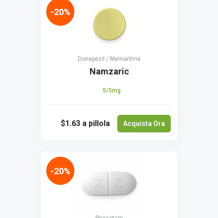
-20%
Donepezil / Memantine
Namzaric
5/5mg
$1.63
a pillola
Acquista Ora
-20%