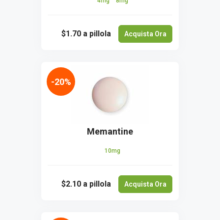
4mg
8mg
$1.70
a pillola
Acquista Ora
-20%
Memantine
10mg
$2.10
a pillola
Acquista Ora