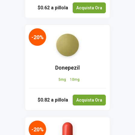
$0.62
a pillola
Acquista Ora
-20%
Donepezil
5mg
10mg
$0.82
a pillola
Acquista Ora
-20%