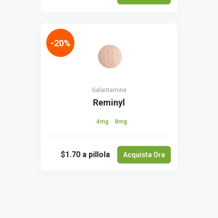
-20%
Galantamine
Reminyl
4mg
8mg
$1.70
a pillola
Acquista Ora