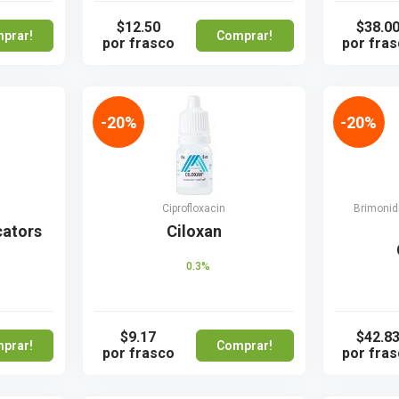
$12.50
$38.0
prar!
Comprar!
por frasco
por fra
-20%
-20%
Ciprofloxacin
Brimonidi
cators
Ciloxan
0.3%
$9.17
$42.8
prar!
Comprar!
por frasco
por fra