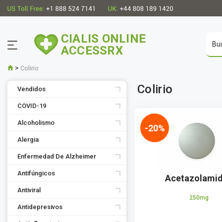
CIALIS ONLINE
ACCESSRX
>
Colirio
Colirio
Vendidos
COVID-19
Alcoholismo
-20%
Alergia
Enfermedad De Alzheimer
Antifúngicos
Acetazolami
Antiviral
250mg
Antidepresivos