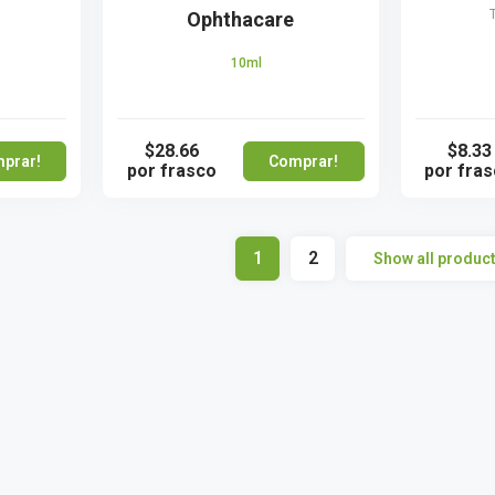
Ophthacare
10ml
$28.66
$8.33
prar!
Comprar!
por frasco
por fra
1
2
Show all produc