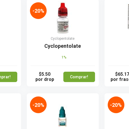
-20%
Cyclopentolate
Cyclopentolate
1%
$5.50
$65.1
prar!
Comprar!
por drop
por fra
-20%
-20%