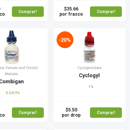
0
$35.66
Comprar!
Comprar!
sco
por frasco
-20%
ne Tartrate and Timolol
Cyclopentolate
Maleate
Cyclogyl
Combigan
1%
0.2/0.5%
3
$5.50
Comprar!
Comprar!
sco
por drop