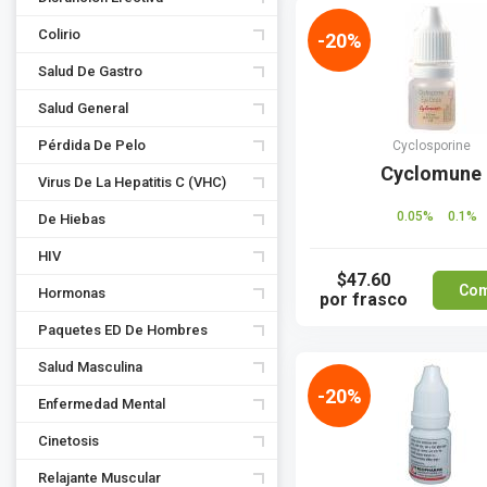
Colirio
-20%
Salud De Gastro
Salud General
Pérdida De Pelo
Cyclosporine
Cyclomune
Virus De La Hepatitis C (VHC)
0.05%
0.1%
De Hiebas
HIV
$47.60
Com
Hormonas
por frasco
Paquetes ED De Hombres
Salud Masculina
-20%
Enfermedad Mental
Cinetosis
Relajante Muscular