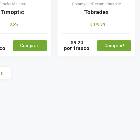
Timolol Maleate
Obramycin/Dexamethasone
Timoptic
Tobradex
0.5%
0.1/0.3%
$9.20
Comprar!
Comprar!
sco
por frasco
ts