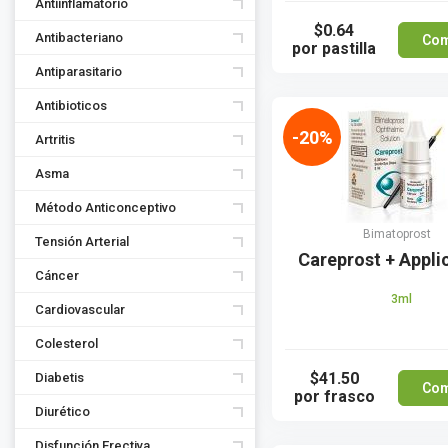
Antiinflamatorio
$0.64
Antibacteriano
Com
por pastilla
Antiparasitario
Antibioticos
-20%
Artritis
Asma
Método Anticonceptivo
Bimatoprost
Tensión Arterial
Careprost + Appli
Cáncer
3ml
Cardiovascular
Colesterol
$41.50
Diabetis
Com
por frasco
Diurético
Disfunción Erectiva