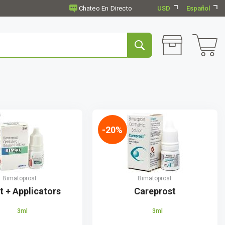
USD
Español
-20%
Bimatoprost
Bimatoprost
t + Applicators
Careprost
3ml
3ml