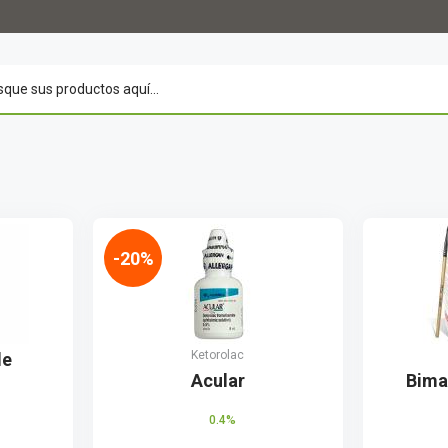
-20%
Ketorolac
de
Acular
Bima
0.4%