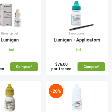
Bimatoprost
Bimatoprost
Lumigan
Lumigan + Applicators
3ml
3ml
7
$76.00
Comprar!
Comprar!
sco
por frasco
-20%