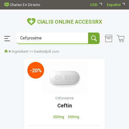
USD
Español
CIALIS ONLINE ACCESSRX
>
Ingredient => bestedpill.com
-20%
Cefuroxime
Ceftin
250mg
500mg